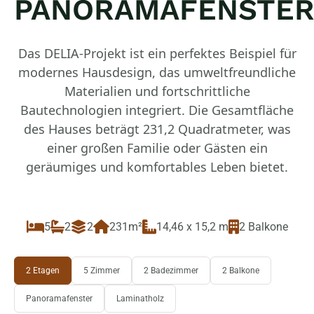
PANORAMAFENSTE
Das DELIA-Projekt ist ein perfektes Beispiel für
modernes Hausdesign, das umweltfreundliche
Materialien und fortschrittliche
Bautechnologien integriert. Die Gesamtfläche
des Hauses beträgt 231,2 Quadratmeter, was
einer großen Familie oder Gästen ein
geräumiges und komfortables Leben bietet.
5
2
2
231m²
14,46 x 15,2 m
2 Balkone
2 Etagen
5 Zimmer
2 Badezimmer
2 Balkone
Panoramafenster
Laminatholz